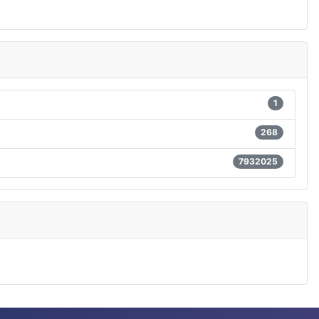
1
268
7932025