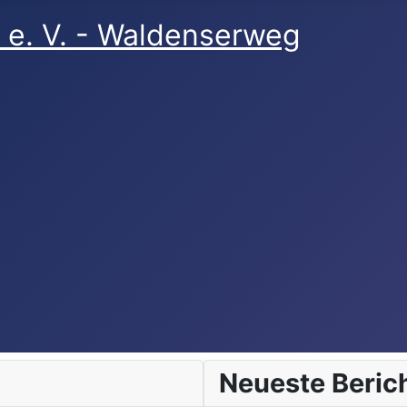
h + Bergdörfer
denser + Ortsgeschichte
Neueste Beric