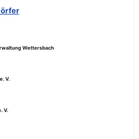
erwaltung Wettersbach
. V.
. V.